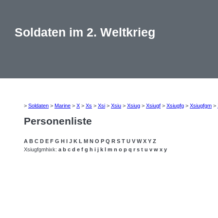
Soldaten im 2. Weltkrieg
>
Soldaten
>
Marine
>
X
>
Xs
>
Xsi
>
Xsiu
>
Xsiug
>
Xsiugf
>
Xsiugfg
>
Xsiugfgm
>
Personenliste
A
B
C
D
E
F
G
H
I
J
K
L
M
N
O
P
Q
R
S
T
U
V
W
X
Y
Z
Xsiugfgmhixk:
a
b
c
d
e
f
g
h
i
j
k
l
m
n
o
p
q
r
s
t
u
v
w
x
y