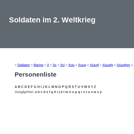
Soldaten im 2. Weltkrieg
>
Soldaten
>
Marine
>
X
>
Xs
>
Xsi
>
Xsiu
>
Xsiug
>
Xsiugf
>
Xsiugfg
>
Xsiugfgm
>
Personenliste
A
B
C
D
E
F
G
H
I
J
K
L
M
N
O
P
Q
R
S
T
U
V
W
X
Y
Z
Xsiugfgmhixt:
a
b
c
d
e
f
g
h
i
j
k
l
m
n
o
p
q
r
s
t
u
v
w
x
y