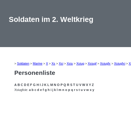
Soldaten im 2. Weltkrieg
>
Soldaten
>
Marine
>
X
>
Xs
>
Xsi
>
Xsiu
>
Xsiug
>
Xsiugf
>
Xsiugfx
>
Xsiugfxi
>
X
Personenliste
A
B
C
D
E
F
G
H
I
J
K
L
M
N
O
P
Q
R
S
T
U
V
W
X
Y
Z
Xsiugfxie:
a
b
c
d
e
f
g
h
i
j
k
l
m
n
o
p
q
r
s
t
u
v
w
x
y