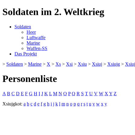
Soldaten im 2. Weltkrieg
Soldaten
Heer
Luftwaffe
Marine
Waffen-SS
Das Projekt
>
Soldaten
>
Marine
>
X
>
Xs
>
Xsi
>
Xsiu
>
Xsiuj
>
Xsiujg
>
Xsiu
Personenliste
A
B
C
D
E
F
G
H
I
J
K
L
M
N
O
P
Q
R
S
T
U
V
W
X
Y
Z
Xsiujgkot:
a
b
c
d
e
f
g
h
i
j
k
l
m
n
o
p
q
r
s
t
u
v
w
x
y