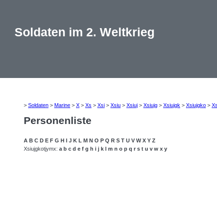
Soldaten im 2. Weltkrieg
>
Soldaten
>
Marine
>
X
>
Xs
>
Xsi
>
Xsiu
>
Xsiuj
>
Xsiujg
>
Xsiujgk
>
Xsiujgko
>
Xs
Personenliste
A
B
C
D
E
F
G
H
I
J
K
L
M
N
O
P
Q
R
S
T
U
V
W
X
Y
Z
Xsiujgkotjymx:
a
b
c
d
e
f
g
h
i
j
k
l
m
n
o
p
q
r
s
t
u
v
w
x
y