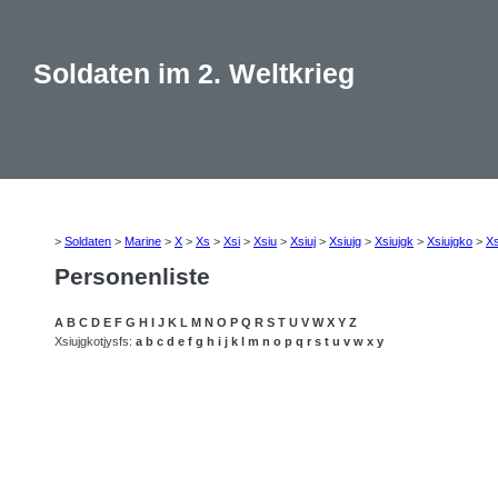
Soldaten im 2. Weltkrieg
>
Soldaten
>
Marine
>
X
>
Xs
>
Xsi
>
Xsiu
>
Xsiuj
>
Xsiujg
>
Xsiujgk
>
Xsiujgko
>
Xs
Personenliste
A
B
C
D
E
F
G
H
I
J
K
L
M
N
O
P
Q
R
S
T
U
V
W
X
Y
Z
Xsiujgkotjysfs:
a
b
c
d
e
f
g
h
i
j
k
l
m
n
o
p
q
r
s
t
u
v
w
x
y