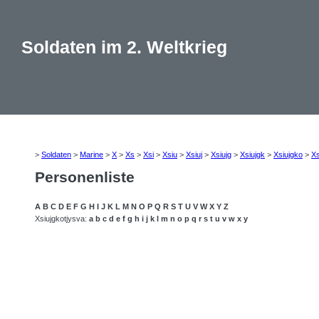
Soldaten im 2. Weltkrieg
>
Soldaten
>
Marine
>
X
>
Xs
>
Xsi
>
Xsiu
>
Xsiuj
>
Xsiujg
>
Xsiujgk
>
Xsiujgko
>
Xs
Personenliste
A
B
C
D
E
F
G
H
I
J
K
L
M
N
O
P
Q
R
S
T
U
V
W
X
Y
Z
Xsiujgkotjysva:
a
b
c
d
e
f
g
h
i
j
k
l
m
n
o
p
q
r
s
t
u
v
w
x
y