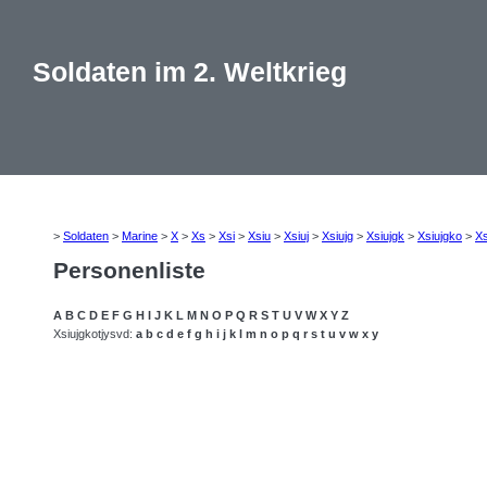
Soldaten im 2. Weltkrieg
>
Soldaten
>
Marine
>
X
>
Xs
>
Xsi
>
Xsiu
>
Xsiuj
>
Xsiujg
>
Xsiujgk
>
Xsiujgko
>
Xs
Personenliste
A
B
C
D
E
F
G
H
I
J
K
L
M
N
O
P
Q
R
S
T
U
V
W
X
Y
Z
Xsiujgkotjysvd:
a
b
c
d
e
f
g
h
i
j
k
l
m
n
o
p
q
r
s
t
u
v
w
x
y