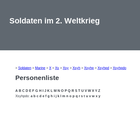
Soldaten im 2. Weltkrieg
>
Soldaten
>
Marine
>
X
>
Xs
>
Xsy
>
Xsyh
>
Xsyhp
>
Xsyhpd
>
Xsyhpdo
Personenliste
A
B
C
D
E
F
G
H
I
J
K
L
M
N
O
P
Q
R
S
T
U
V
W
X
Y
Z
Xsyhpdo:
a
b
c
d
e
f
g
h
i
j
k
l
m
n
o
p
q
r
s
t
u
v
w
x
y