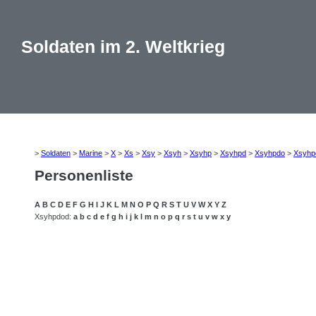
Soldaten im 2. Weltkrieg
>
Soldaten
>
Marine
>
X
>
Xs
>
Xsy
>
Xsyh
>
Xsyhp
>
Xsyhpd
>
Xsyhpdo
>
Xsyhp
Personenliste
A
B
C
D
E
F
G
H
I
J
K
L
M
N
O
P
Q
R
S
T
U
V
W
X
Y
Z
Xsyhpdod:
a
b
c
d
e
f
g
h
i
j
k
l
m
n
o
p
q
r
s
t
u
v
w
x
y