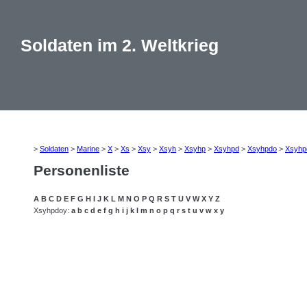
Soldaten im 2. Weltkrieg
>
Soldaten
>
Marine
>
X
>
Xs
>
Xsy
>
Xsyh
>
Xsyhp
>
Xsyhpd
>
Xsyhpdo
>
Xsyhp
Personenliste
A
B
C
D
E
F
G
H
I
J
K
L
M
N
O
P
Q
R
S
T
U
V
W
X
Y
Z
Xsyhpdoy:
a
b
c
d
e
f
g
h
i
j
k
l
m
n
o
p
q
r
s
t
u
v
w
x
y