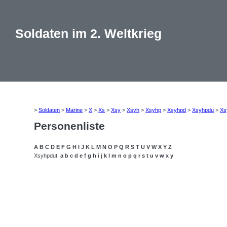
Soldaten im 2. Weltkrieg
>
Soldaten
>
Marine
>
X
>
Xs
>
Xsy
>
Xsyh
>
Xsyhp
>
Xsyhpd
>
Xsyhpdu
>
Xs
Personenliste
A
B
C
D
E
F
G
H
I
J
K
L
M
N
O
P
Q
R
S
T
U
V
W
X
Y
Z
Xsyhpdut:
a
b
c
d
e
f
g
h
i
j
k
l
m
n
o
p
q
r
s
t
u
v
w
x
y