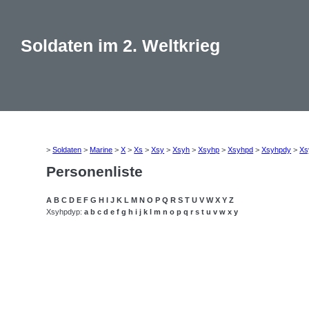
Soldaten im 2. Weltkrieg
>
Soldaten
>
Marine
>
X
>
Xs
>
Xsy
>
Xsyh
>
Xsyhp
>
Xsyhpd
>
Xsyhpdy
>
Xs
Personenliste
A
B
C
D
E
F
G
H
I
J
K
L
M
N
O
P
Q
R
S
T
U
V
W
X
Y
Z
Xsyhpdyp:
a
b
c
d
e
f
g
h
i
j
k
l
m
n
o
p
q
r
s
t
u
v
w
x
y