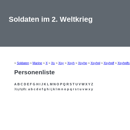
Soldaten im 2. Weltkrieg
>
Soldaten
>
Marine
>
X
>
Xs
>
Xsy
>
Xsyh
>
Xsyhp
>
Xsyhpl
>
Xsyhplf
>
Xsyhplfs
Personenliste
A
B
C
D
E
F
G
H
I
J
K
L
M
N
O
P
Q
R
S
T
U
V
W
X
Y
Z
Xsyhplfs:
a
b
c
d
e
f
g
h
i
j
k
l
m
n
o
p
q
r
s
t
u
v
w
x
y