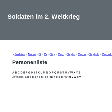
Soldaten im 2. Weltkrieg
>
Soldaten
>
Marine
>
X
>
Xs
>
Xsy
>
Xsyh
>
Xsyhp
>
Xsyhpl
>
Xsyhplk
>
Xsyhplk
Personenliste
A
B
C
D
E
F
G
H
I
J
K
L
M
N
O
P
Q
R
S
T
U
V
W
X
Y
Z
Xsyhplkh:
a
b
c
d
e
f
g
h
i
j
k
l
m
n
o
p
q
r
s
t
u
v
w
x
y