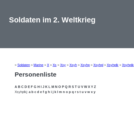
Soldaten im 2. Weltkrieg
>
Soldaten
>
Marine
>
X
>
Xs
>
Xsy
>
Xsyh
>
Xsyhp
>
Xsyhpl
>
Xsyhplk
>
Xsyhplk
Personenliste
A
B
C
D
E
F
G
H
I
J
K
L
M
N
O
P
Q
R
S
T
U
V
W
X
Y
Z
Xsyhplkj:
a
b
c
d
e
f
g
h
i
j
k
l
m
n
o
p
q
r
s
t
u
v
w
x
y