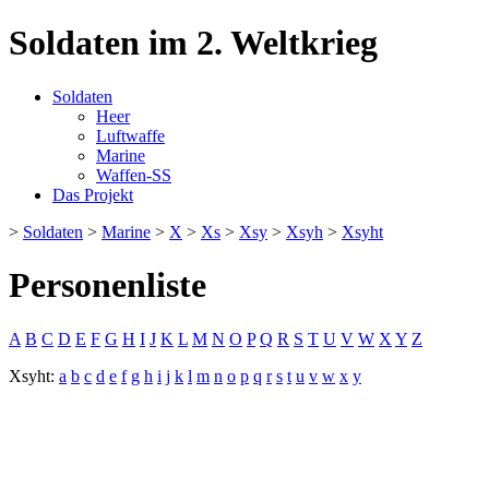
Soldaten im 2. Weltkrieg
Soldaten
Heer
Luftwaffe
Marine
Waffen-SS
Das Projekt
>
Soldaten
>
Marine
>
X
>
Xs
>
Xsy
>
Xsyh
>
Xsyht
Personenliste
A
B
C
D
E
F
G
H
I
J
K
L
M
N
O
P
Q
R
S
T
U
V
W
X
Y
Z
Xsyht:
a
b
c
d
e
f
g
h
i
j
k
l
m
n
o
p
q
r
s
t
u
v
w
x
y