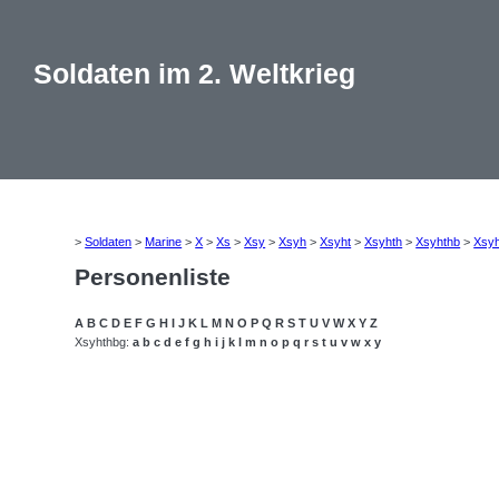
Soldaten im 2. Weltkrieg
>
Soldaten
>
Marine
>
X
>
Xs
>
Xsy
>
Xsyh
>
Xsyht
>
Xsyhth
>
Xsyhthb
>
Xsy
Personenliste
A
B
C
D
E
F
G
H
I
J
K
L
M
N
O
P
Q
R
S
T
U
V
W
X
Y
Z
Xsyhthbg:
a
b
c
d
e
f
g
h
i
j
k
l
m
n
o
p
q
r
s
t
u
v
w
x
y