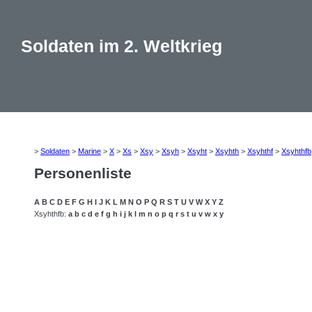
Soldaten im 2. Weltkrieg
>
Soldaten
>
Marine
>
X
>
Xs
>
Xsy
>
Xsyh
>
Xsyht
>
Xsyhth
>
Xsyhthf
>
Xsyhthfb
Personenliste
A
B
C
D
E
F
G
H
I
J
K
L
M
N
O
P
Q
R
S
T
U
V
W
X
Y
Z
Xsyhthfb:
a
b
c
d
e
f
g
h
i
j
k
l
m
n
o
p
q
r
s
t
u
v
w
x
y