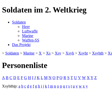
Soldaten im 2. Weltkrieg
Soldaten
Heer
Luftwaffe
Marine
Waffen-SS
Das Projekt
>
Soldaten
>
Marine
>
X
>
Xs
>
Xsy
>
Xsyh
>
Xsyht
>
Xsyhth
>
Xs
Personenliste
A
B
C
D
E
F
G
H
I
J
K
L
M
N
O
P
Q
R
S
T
U
V
W
X
Y
Z
Xsyhthip:
a
b
c
d
e
f
g
h
i
j
k
l
m
n
o
p
q
r
s
t
u
v
w
x
y