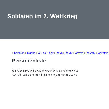
Soldaten im 2. Weltkrieg
>
Soldaten
>
Marine
>
X
>
Xs
>
Xsy
>
Xsyh
>
Xsyht
>
Xsyhth
>
Xsyhthi
>
Xsyhthir
Personenliste
A
B
C
D
E
F
G
H
I
J
K
L
M
N
O
P
Q
R
S
T
U
V
W
X
Y
Z
Xsyhthir:
a
b
c
d
e
f
g
h
i
j
k
l
m
n
o
p
q
r
s
t
u
v
w
x
y