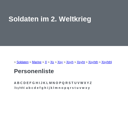
Soldaten im 2. Weltkrieg
>
Soldaten
>
Marine
>
X
>
Xs
>
Xsy
>
Xsyh
>
Xsyht
>
Xsyhth
>
Xsyhthl
Personenliste
A
B
C
D
E
F
G
H
I
J
K
L
M
N
O
P
Q
R
S
T
U
V
W
X
Y
Z
Xsyhthl:
a
b
c
d
e
f
g
h
i
j
k
l
m
n
o
p
q
r
s
t
u
v
w
x
y