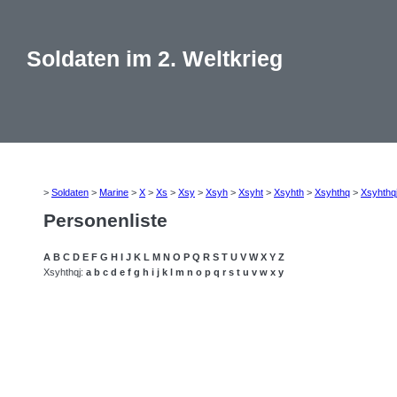
Soldaten im 2. Weltkrieg
>
Soldaten
>
Marine
>
X
>
Xs
>
Xsy
>
Xsyh
>
Xsyht
>
Xsyhth
>
Xsyhthq
>
Xsyhthq
Personenliste
A
B
C
D
E
F
G
H
I
J
K
L
M
N
O
P
Q
R
S
T
U
V
W
X
Y
Z
Xsyhthqj:
a
b
c
d
e
f
g
h
i
j
k
l
m
n
o
p
q
r
s
t
u
v
w
x
y