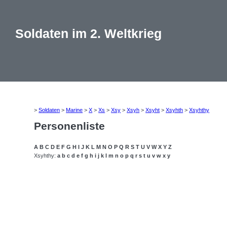
Soldaten im 2. Weltkrieg
>
Soldaten
>
Marine
>
X
>
Xs
>
Xsy
>
Xsyh
>
Xsyht
>
Xsyhth
>
Xsyhthy
Personenliste
A
B
C
D
E
F
G
H
I
J
K
L
M
N
O
P
Q
R
S
T
U
V
W
X
Y
Z
Xsyhthy:
a
b
c
d
e
f
g
h
i
j
k
l
m
n
o
p
q
r
s
t
u
v
w
x
y