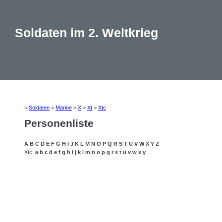
Soldaten im 2. Weltkrieg
>
Soldaten
>
Marine
>
X
>
Xt
>
Xtc
Personenliste
A
B
C
D
E
F
G
H
I
J
K
L
M
N
O
P
Q
R
S
T
U
V
W
X
Y
Z
Xtc:
a
b
c
d
e
f
g
h
i
j
k
l
m
n
o
p
q
r
s
t
u
v
w
x
y