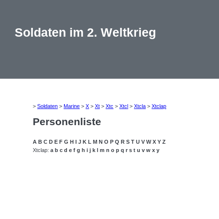
Soldaten im 2. Weltkrieg
>
Soldaten
>
Marine
>
X
>
Xt
>
Xtc
>
Xtcl
>
Xtcla
>
Xtclap
Personenliste
A
B
C
D
E
F
G
H
I
J
K
L
M
N
O
P
Q
R
S
T
U
V
W
X
Y
Z
Xtclap:
a
b
c
d
e
f
g
h
i
j
k
l
m
n
o
p
q
r
s
t
u
v
w
x
y