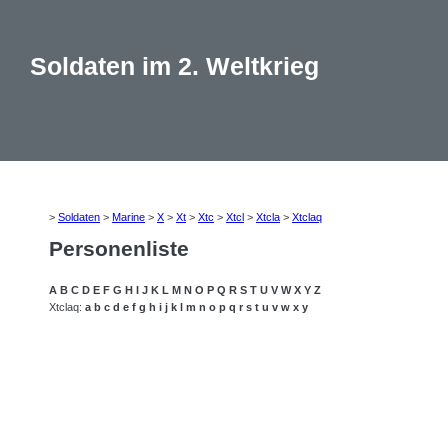
Soldaten im 2. Weltkrieg
>
Soldaten
>
Marine
>
X
>
Xt
>
Xtc
>
Xtcl
>
Xtcla
>
Xtclaq
Personenliste
A
B
C
D
E
F
G
H
I
J
K
L
M
N
O
P
Q
R
S
T
U
V
W
X
Y
Z
Xtclaq:
a
b
c
d
e
f
g
h
i
j
k
l
m
n
o
p
q
r
s
t
u
v
w
x
y