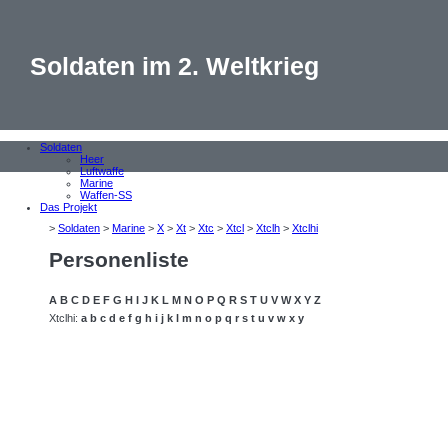
Soldaten im 2. Weltkrieg
Soldaten
Heer
Luftwaffe
Marine
Waffen-SS
Das Projekt
>
Soldaten
>
Marine
>
X
>
Xt
>
Xtc
>
Xtcl
>
Xtclh
>
Xtclhi
Personenliste
A
B
C
D
E
F
G
H
I
J
K
L
M
N
O
P
Q
R
S
T
U
V
W
X
Y
Z
Xtclhi:
a
b
c
d
e
f
g
h
i
j
k
l
m
n
o
p
q
r
s
t
u
v
w
x
y