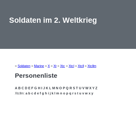
Soldaten im 2. Weltkrieg
>
Soldaten
>
Marine
>
X
>
Xt
>
Xtc
>
Xtcl
>
Xtcll
>
Xtcllm
Personenliste
A
B
C
D
E
F
G
H
I
J
K
L
M
N
O
P
Q
R
S
T
U
V
W
X
Y
Z
Xtcllm:
a
b
c
d
e
f
g
h
i
j
k
l
m
n
o
p
q
r
s
t
u
v
w
x
y