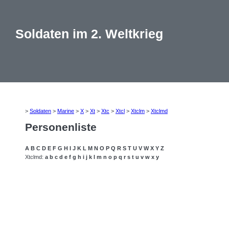
Soldaten im 2. Weltkrieg
>
Soldaten
>
Marine
>
X
>
Xt
>
Xtc
>
Xtcl
>
Xtclm
>
Xtclmd
Personenliste
A
B
C
D
E
F
G
H
I
J
K
L
M
N
O
P
Q
R
S
T
U
V
W
X
Y
Z
Xtclmd:
a
b
c
d
e
f
g
h
i
j
k
l
m
n
o
p
q
r
s
t
u
v
w
x
y