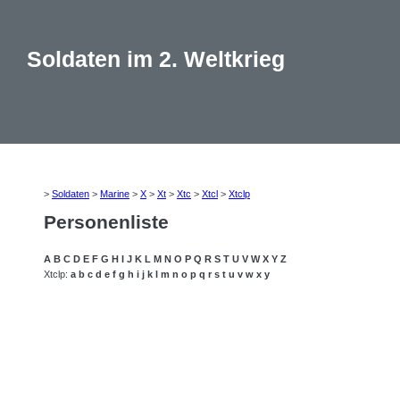
Soldaten im 2. Weltkrieg
>
Soldaten
>
Marine
>
X
>
Xt
>
Xtc
>
Xtcl
>
Xtclp
Personenliste
A
B
C
D
E
F
G
H
I
J
K
L
M
N
O
P
Q
R
S
T
U
V
W
X
Y
Z
Xtclp:
a
b
c
d
e
f
g
h
i
j
k
l
m
n
o
p
q
r
s
t
u
v
w
x
y