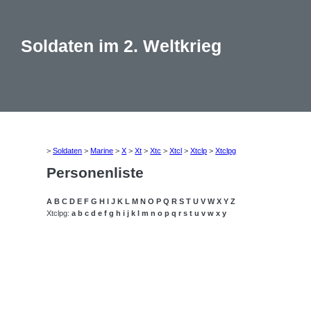
Soldaten im 2. Weltkrieg
>
Soldaten
>
Marine
>
X
>
Xt
>
Xtc
>
Xtcl
>
Xtclp
>
Xtclpg
Personenliste
A
B
C
D
E
F
G
H
I
J
K
L
M
N
O
P
Q
R
S
T
U
V
W
X
Y
Z
Xtclpg:
a
b
c
d
e
f
g
h
i
j
k
l
m
n
o
p
q
r
s
t
u
v
w
x
y