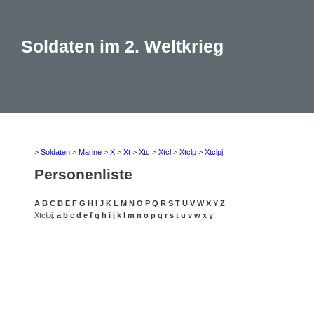
Soldaten im 2. Weltkrieg
>
Soldaten
>
Marine
>
X
>
Xt
>
Xtc
>
Xtcl
>
Xtclp
>
Xtclpj
Personenliste
A
B
C
D
E
F
G
H
I
J
K
L
M
N
O
P
Q
R
S
T
U
V
W
X
Y
Z
Xtclpj:
a
b
c
d
e
f
g
h
i
j
k
l
m
n
o
p
q
r
s
t
u
v
w
x
y