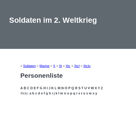
Soldaten im 2. Weltkrieg
>
Soldaten
>
Marine
>
X
>
Xt
>
Xtc
>
Xtcl
>
Xtclu
Personenliste
A
B
C
D
E
F
G
H
I
J
K
L
M
N
O
P
Q
R
S
T
U
V
W
X
Y
Z
Xtclu:
a
b
c
d
e
f
g
h
i
j
k
l
m
n
o
p
q
r
s
t
u
v
w
x
y