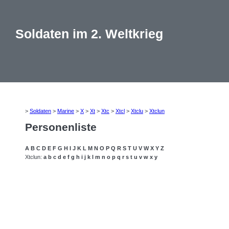
Soldaten im 2. Weltkrieg
>
Soldaten
>
Marine
>
X
>
Xt
>
Xtc
>
Xtcl
>
Xtclu
>
Xtclun
Personenliste
A
B
C
D
E
F
G
H
I
J
K
L
M
N
O
P
Q
R
S
T
U
V
W
X
Y
Z
Xtclun:
a
b
c
d
e
f
g
h
i
j
k
l
m
n
o
p
q
r
s
t
u
v
w
x
y