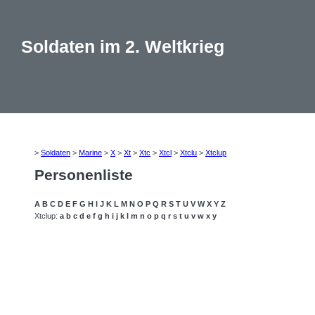
Soldaten im 2. Weltkrieg
>
Soldaten
>
Marine
>
X
>
Xt
>
Xtc
>
Xtcl
>
Xtclu
>
Xtclup
Personenliste
A
B
C
D
E
F
G
H
I
J
K
L
M
N
O
P
Q
R
S
T
U
V
W
X
Y
Z
Xtclup:
a
b
c
d
e
f
g
h
i
j
k
l
m
n
o
p
q
r
s
t
u
v
w
x
y