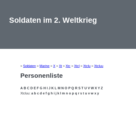
Soldaten im 2. Weltkrieg
>
Soldaten
>
Marine
>
X
>
Xt
>
Xtc
>
Xtcl
>
Xtclu
>
Xtcluu
Personenliste
A
B
C
D
E
F
G
H
I
J
K
L
M
N
O
P
Q
R
S
T
U
V
W
X
Y
Z
Xtcluu:
a
b
c
d
e
f
g
h
i
j
k
l
m
n
o
p
q
r
s
t
u
v
w
x
y