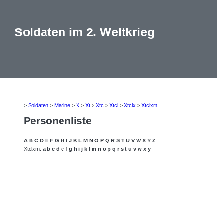
Soldaten im 2. Weltkrieg
>
Soldaten
>
Marine
>
X
>
Xt
>
Xtc
>
Xtcl
>
Xtclx
>
Xtclxm
Personenliste
A
B
C
D
E
F
G
H
I
J
K
L
M
N
O
P
Q
R
S
T
U
V
W
X
Y
Z
Xtclxm:
a
b
c
d
e
f
g
h
i
j
k
l
m
n
o
p
q
r
s
t
u
v
w
x
y