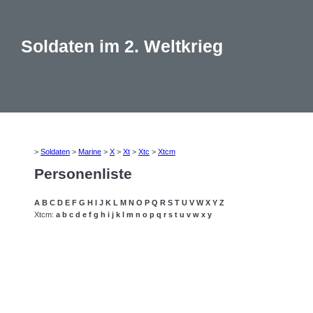
Soldaten im 2. Weltkrieg
>
Soldaten
>
Marine
>
X
>
Xt
>
Xtc
>
Xtcm
Personenliste
A
B
C
D
E
F
G
H
I
J
K
L
M
N
O
P
Q
R
S
T
U
V
W
X
Y
Z
Xtcm:
a
b
c
d
e
f
g
h
i
j
k
l
m
n
o
p
q
r
s
t
u
v
w
x
y