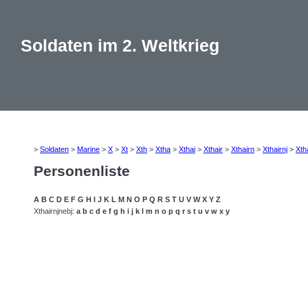
Soldaten im 2. Weltkrieg
>
Soldaten
>
Marine
>
X
>
Xt
>
Xth
>
Xtha
>
Xthai
>
Xthair
>
Xthairn
>
Xthairnj
>
Xth
Personenliste
A
B
C
D
E
F
G
H
I
J
K
L
M
N
O
P
Q
R
S
T
U
V
W
X
Y
Z
Xthairnjnebj:
a
b
c
d
e
f
g
h
i
j
k
l
m
n
o
p
q
r
s
t
u
v
w
x
y