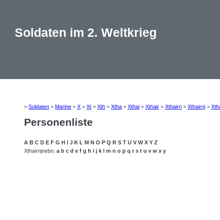
Soldaten im 2. Weltkrieg
>
Soldaten
>
Marine
>
X
>
Xt
>
Xth
>
Xtha
>
Xthai
>
Xthair
>
Xthairn
>
Xthairnj
>
Xth
Personenliste
A
B
C
D
E
F
G
H
I
J
K
L
M
N
O
P
Q
R
S
T
U
V
W
X
Y
Z
Xthairnjnebo:
a
b
c
d
e
f
g
h
i
j
k
l
m
n
o
p
q
r
s
t
u
v
w
x
y