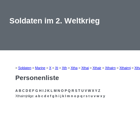
Soldaten im 2. Weltkrieg
>
Soldaten
>
Marine
>
X
>
Xt
>
Xth
>
Xtha
>
Xthai
>
Xthair
>
Xthairn
>
Xthairnj
>
Xth
Personenliste
A
B
C
D
E
F
G
H
I
J
K
L
M
N
O
P
Q
R
S
T
U
V
W
X
Y
Z
Xthairnjnlige:
a
b
c
d
e
f
g
h
i
j
k
l
m
n
o
p
q
r
s
t
u
v
w
x
y