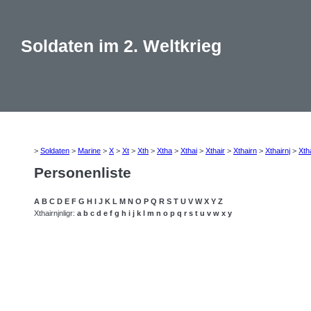
Soldaten im 2. Weltkrieg
>
Soldaten
>
Marine
>
X
>
Xt
>
Xth
>
Xtha
>
Xthai
>
Xthair
>
Xthairn
>
Xthairnj
>
Xth
Personenliste
A
B
C
D
E
F
G
H
I
J
K
L
M
N
O
P
Q
R
S
T
U
V
W
X
Y
Z
Xthairnjnligr:
a
b
c
d
e
f
g
h
i
j
k
l
m
n
o
p
q
r
s
t
u
v
w
x
y