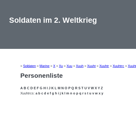
Soldaten im 2. Weltkrieg
>
Soldaten
>
Marine
>
X
>
Xu
>
Xuu
>
Xuuh
>
Xuuht
>
Xuuhtr
>
Xuuhtrc
>
Xuuh
Personenliste
A
B
C
D
E
F
G
H
I
J
K
L
M
N
O
P
Q
R
S
T
U
V
W
X
Y
Z
Xuuhtrcs:
a
b
c
d
e
f
g
h
i
j
k
l
m
n
o
p
q
r
s
t
u
v
w
x
y