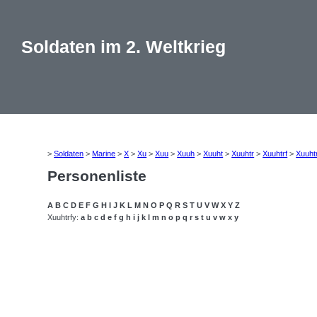
Soldaten im 2. Weltkrieg
>
Soldaten
>
Marine
>
X
>
Xu
>
Xuu
>
Xuuh
>
Xuuht
>
Xuuhtr
>
Xuuhtrf
>
Xuuht
Personenliste
A
B
C
D
E
F
G
H
I
J
K
L
M
N
O
P
Q
R
S
T
U
V
W
X
Y
Z
Xuuhtrfy:
a
b
c
d
e
f
g
h
i
j
k
l
m
n
o
p
q
r
s
t
u
v
w
x
y