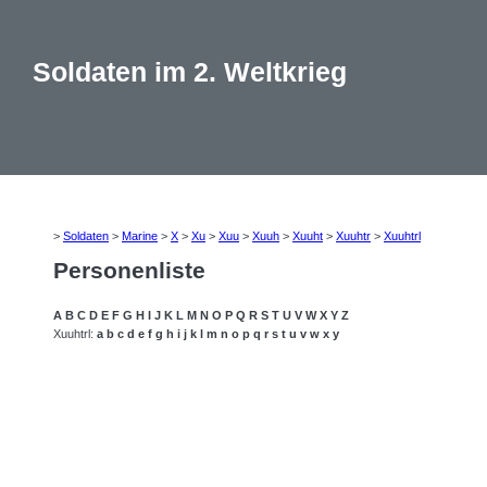
Soldaten im 2. Weltkrieg
>
Soldaten
>
Marine
>
X
>
Xu
>
Xuu
>
Xuuh
>
Xuuht
>
Xuuhtr
>
Xuuhtrl
Personenliste
A
B
C
D
E
F
G
H
I
J
K
L
M
N
O
P
Q
R
S
T
U
V
W
X
Y
Z
Xuuhtrl:
a
b
c
d
e
f
g
h
i
j
k
l
m
n
o
p
q
r
s
t
u
v
w
x
y