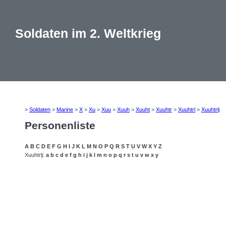
Soldaten im 2. Weltkrieg
>
Soldaten
>
Marine
>
X
>
Xu
>
Xuu
>
Xuuh
>
Xuuht
>
Xuuhtr
>
Xuuhtrl
>
Xuuhtrlj
Personenliste
A
B
C
D
E
F
G
H
I
J
K
L
M
N
O
P
Q
R
S
T
U
V
W
X
Y
Z
Xuuhtrlj:
a
b
c
d
e
f
g
h
i
j
k
l
m
n
o
p
q
r
s
t
u
v
w
x
y