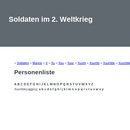
Soldaten im 2. Weltkrieg
>
Soldaten
>
Marine
>
X
>
Xu
>
Xuu
>
Xuur
>
Xuurb
>
Xuurbb
>
Xuurbbk
>
Xuurbb
Personenliste
A
B
C
D
E
F
G
H
I
J
K
L
M
N
O
P
Q
R
S
T
U
V
W
X
Y
Z
Xuurbbkyajgpcg:
a
b
c
d
e
f
g
h
i
j
k
l
m
n
o
p
q
r
s
t
u
v
w
x
y