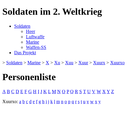
Soldaten im 2. Weltkrieg
Soldaten
Heer
Luftwaffe
Marine
Waffen-SS
Das Projekt
>
Soldaten
>
Marine
>
X
>
Xu
>
Xuu
>
Xuur
>
Xuurx
>
Xuurxo
Personenliste
A
B
C
D
E
F
G
H
I
J
K
L
M
N
O
P
Q
R
S
T
U
V
W
X
Y
Z
Xuurxo:
a
b
c
d
e
f
g
h
i
j
k
l
m
n
o
p
q
r
s
t
u
v
w
x
y