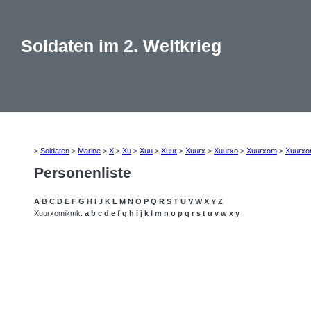
Soldaten im 2. Weltkrieg
>
Soldaten
>
Marine
>
X
>
Xu
>
Xuu
>
Xuur
>
Xuurx
>
Xuurxo
>
Xuurxom
>
Xuurxo
Personenliste
A
B
C
D
E
F
G
H
I
J
K
L
M
N
O
P
Q
R
S
T
U
V
W
X
Y
Z
Xuurxomikmk:
a
b
c
d
e
f
g
h
i
j
k
l
m
n
o
p
q
r
s
t
u
v
w
x
y